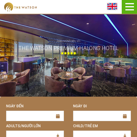
ĐẶT NGAY
CHÀO MỪNG ĐẾN VỚI
THE WATSON PREMIUM HALONG HOTEL
NGÀY ĐẾN
NGÀY ĐI
ADULTS/NGƯỜI LỚN
CHILD/TRẺ EM