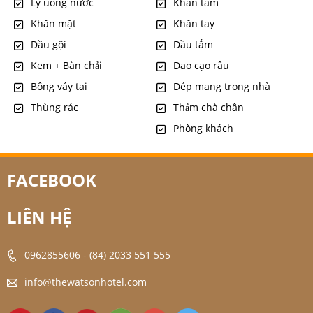
Ly uống nước
Khăn tắm
Khăn mặt
Khăn tay
Dầu gội
Dầu tắm
Kem + Bàn chải
Dao cạo râu
Bông váy tai
Dép mang trong nhà
Thùng rác
Thảm chà chân
Phòng khách
FACEBOOK
LIÊN HỆ
0962855606
-
(84) 2033 551 555
info@thewatsonhotel.com