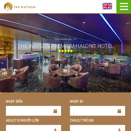
ĐẶT NGAY
CHÀO MỪNG ĐẾN VỚI
THE WATSON PREMIUM HALONG HOTEL
NGÀY ĐẾN
NGÀY ĐI
ADULTS/NGƯỜI LỚN
CHILD/TRẺ EM