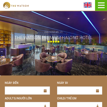
ĐẶT NGAY
CHÀO MỪNG ĐẾN VỚI
THE WATSON PREMIUM HALONG HOTEL
NGÀY ĐẾN
NGÀY ĐI
ADULTS/NGƯỜI LỚN
CHILD/TRẺ EM