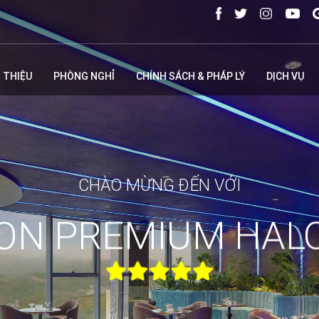
I THIỆU
PHÒNG NGHỈ
CHÍNH SÁCH & PHÁP LÝ
DỊCH VỤ
CHÀO MỪNG ĐẾN VỚI
ON PREMIUM HAL