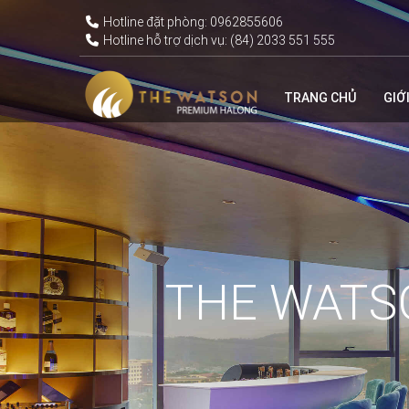
ĐẶT NGAY
Hotline đặt phòng: 0962855606
Hotline hỗ trợ dịch vụ: (84) 2033 551 555
TRANG CHỦ
GIỚ
THE WATS