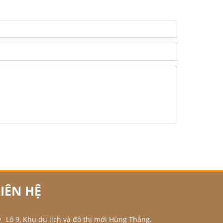
LIÊN HỆ
Lô 9, Khu du lịch và đô thị mới Hùng Thắng,