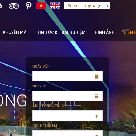
Select Language
▼
KHUYẾN MÃI
TIN TỨC & TRẢI NGHIỆM
HÌNH ẢNH
LIÊN 
NGÀY ĐẾN
NGÀY ĐI
ONG HOTEL
ADULTS/NGƯỜI LỚN
CHILD/TRẺ EM