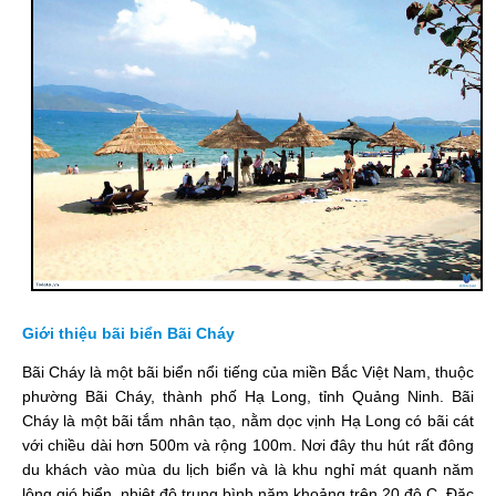
Giới thiệu bãi biển Bãi Cháy
Bãi Cháy là một bãi biển nổi tiếng của miền Bắc Việt Nam, thuộc
phường Bãi Cháy, thành phố Hạ Long, tỉnh Quảng Ninh. Bãi
Cháy là một bãi tắm nhân tạo, nằm dọc vịnh Hạ Long có bãi cát
với chiều dài hơn 500m và rộng 100m. Nơi đây thu hút rất đông
du khách vào mùa du lịch biển và là khu nghỉ mát quanh năm
lộng gió biển, nhiệt độ trung bình năm khoảng trên 20 độ C. Đặc