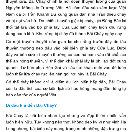
thuyết xưa, Bãi Cháy chính là nơi đoàn thuyền lương của quân
Nguyên Mông do Trương Văn Hổ cầm đầu vào xâm lược Việt
Nam đã bị Trần Khánh Dư cùng quân dân nhà Trần thiêu cháy
và bị dạt vào bờ. Do nhiều thuyền giặc bị cháy, gió Đông Bắc lại
thổi tạt lửa vào bờ phía tây Cửa Lục làm cháy luôn khu rừng
đang hanh khô. Khu rừng bị cháy đó thành Bãi Cháy ngày nay.
Có một truyền thuyết dân gian lại cho rằng trước đây do tàu
thuyền thường neo đậu vào bãi biển phía tây Cửa Lục. Dưới
đáy và bên sườn thuyền thường có con hà bám vào rất chắc có
thể ăn hỏng thuyền, vì thế dân chài phải lấy lá phi lao đốt xung
quanh. Từ bên phía Hòn Gai và các nơi khác nhìn vào đó luôn
luôn thấy lửa cháy rực lên nên gọi nơi này là Bãi Cháy.
Có thể thấy không chỉ là điểm du lịch biển hấp dẫn, Bãi Cháy
còn là dấu tích của sự kiện lịch sử hào hùng, mang đậm lòng tự
hào dân tộc của người Việt.
Đi đâu khi đến Bãi Cháy?
Bãi Cháy là bãi biển nhân tạo nhưng vẻ đẹp thiên nhiên vẫn
luôn hiện hữu. Tuy không nên thơ, không đẹp kỳ vĩ như vịnh Hạ
Long nhưng bãi biển này mang trong mình những đặc trưng mà