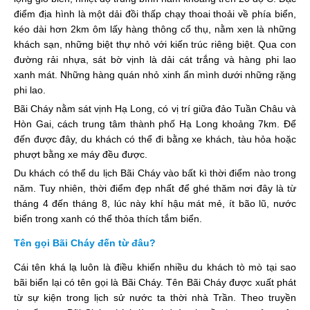
điểm địa hình là một dải đồi thấp chạy thoai thoải về phía biển,
kéo dài hơn 2km ôm lấy hàng thông cổ thụ, nằm xen là những
khách sạn, những biệt thự nhỏ với kiến trúc riêng biệt. Qua con
đường rải nhựa, sát bờ vịnh là dải cát trắng và hàng phi lao
xanh mát. Những hàng quán nhỏ xinh ẩn mình dưới những rặng
phi lao.
Bãi Cháy nằm sát vịnh Hạ Long, có vị trí giữa đảo Tuần Châu và
Hòn Gai, cách trung tâm thành phố Hạ Long khoảng 7km. Để
đến được đây, du khách có thể đi bằng xe khách, tàu hỏa hoặc
phượt bằng xe máy đều được.
Du khách có thể du lịch Bãi Cháy vào bất kì thời điểm nào trong
năm. Tuy nhiên, thời điểm đẹp nhất để ghé thăm nơi đây là từ
tháng 4 đến tháng 8, lúc này khí hậu mát mẻ, ít bão lũ, nước
biển trong xanh có thể thỏa thích tắm biển.
Tên gọi Bãi Cháy đến từ đâu?
Cái tên khá lạ luôn là điều khiến nhiều du khách tò mò tại sao
bãi biển lại có tên gọi là Bãi Cháy. Tên Bãi Cháy được xuất phát
từ sự kiện trong lịch sử nước ta thời nhà Trần. Theo truyền