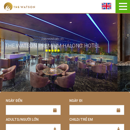
ĐẶT NGAY
CHÀO MỪNG ĐẾN VỚI
THE WATSON PREMIUM HALONG HOTEL
NGÀY ĐẾN
NGÀY ĐI
ADULTS/NGƯỜI LỚN
CHILD/TRẺ EM