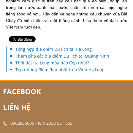
nghiệm cảm giác đi trên cây cầu bắc qua eo biển, ngụp lặn
trong làn nước xanh mát, bước chân trên nền cát mịn, nghe
tiếng sóng vỗ bờ... Hãy đến và nghe những câu chuỵên của Bãi
Cháy để hiểu thêm về một thắng cảnh, hiểu thêm về đất nước
Việt Nam tươi đẹp.
Tổng hợp địa điểm Du lịch tại Hạ Long
Khám phá các địa điểm Du lịch tại Quảng Ninh
Thời tiết Hạ Long mùa nào đẹp nhất?
Top những điểm đẹp nhất trên Vịnh Hạ Long
FACEBOOK
LIÊN HỆ
0962855606
-
(84) 2033 551 555