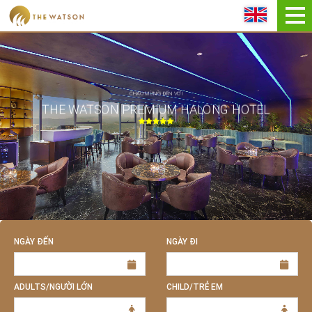
ĐẶT NGAY
CHÀO MỪNG ĐẾN VỚI
THE WATSON PREMIUM HALONG HOTEL
NGÀY ĐẾN
NGÀY ĐI
ADULTS/NGƯỜI LỚN
CHILD/TRẺ EM