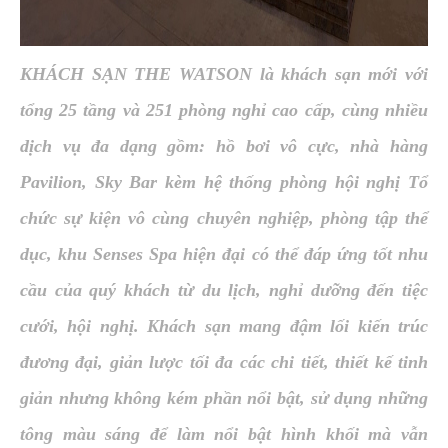
KHÁCH SẠN THE WATSON
là khách sạn mới với
tổng 25 tầng và 251 phòng nghỉ cao cấp, cùng nhiều
dịch vụ đa dạng gồm: hồ bơi vô cực, nhà hàng
Pavilion, Sky Bar kèm hệ thống phòng hội nghị Tổ
chức sự kiện vô cùng chuyên nghiệp, phòng tập thể
dục, khu Senses Spa hiện đại có thể đáp ứng tốt nhu
cầu của quý khách từ du lịch, nghỉ dưỡng đến tiệc
cưới, hội nghị. Khách sạn mang đậm lối kiến trúc
đương đại, giản lược tối đa các chi tiết, thiết kế tinh
giản nhưng không kém phần nổi bật, sử dụng những
tông màu sáng để làm nổi bật hình khối mà vẫn