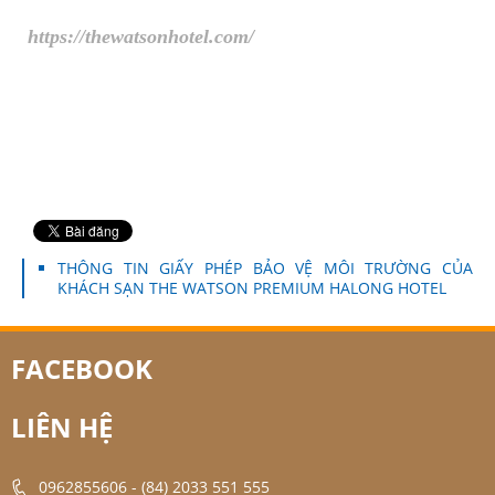
https://thewatsonhotel.com/
THÔNG TIN GIẤY PHÉP BẢO VỆ MÔI TRƯỜNG CỦA
KHÁCH SẠN THE WATSON PREMIUM HALONG HOTEL
FACEBOOK
LIÊN HỆ
0962855606
-
(84) 2033 551 555