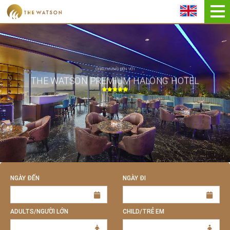
ĐẶT NGAY
CHÀO MỪNG ĐẾN VỚI
THE WATSON PREMIUM HALONG HOTEL
NGÀY ĐẾN
NGÀY ĐI
ADULTS/NGƯỜI LỚN
CHILD/TRẺ EM