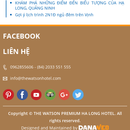
KHÁM PHÁ NHỮNG ĐIỂM ĐẾN BIỂU TƯỢNG CỦA HẠ
LONG, QUẢNG NINH
Gợi ý lịch trình 2N1Đ ngủ đêm trên Vịnh
FACEBOOK
LIÊN HỆ
0962855606
-
(84) 2033 551 555
info@thewatsonhotel.com
Copyright © THE WATSON PREMIUM HA LONG HOTEL. All
rights reserved.
Designed and Maintained by