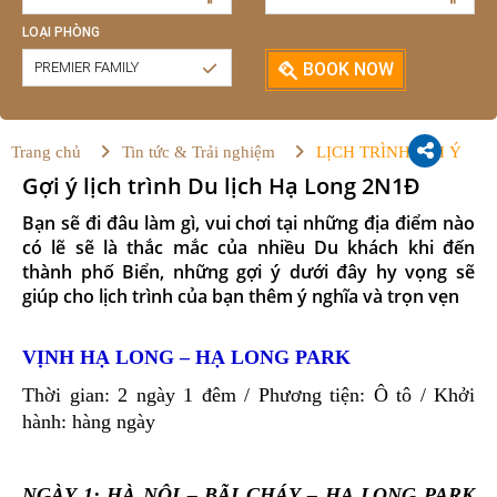
LOẠI PHÒNG
PREMIER FAMILY
BOOK NOW
Trang chủ
Tin tức & Trải nghiệm
LỊCH TRÌNH GỢI Ý
Gợi ý lịch trình Du lịch Hạ Long 2N1Đ
Bạn sẽ đi đâu làm gì, vui chơi tại những địa điểm nào
có lẽ sẽ là thắc mắc của nhiều Du khách khi đến
thành phố Biển, những gợi ý dưới đây hy vọng sẽ
giúp cho lịch trình của bạn thêm ý nghĩa và trọn vẹn
VỊNH HẠ LONG – HẠ LONG PARK
Thời gian: 2 ngày 1 đêm / Phương tiện: Ô tô / Khởi
hành: hàng ngày
NGÀY 1: HÀ NỘI – BÃI CHÁY – HẠ LONG PARK