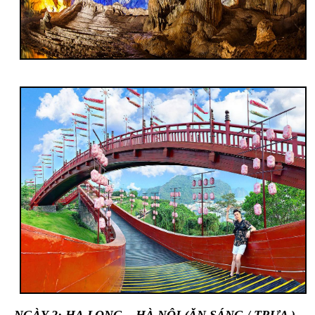
NGÀY 2: HẠ LONG – HÀ NỘI (ĂN SÁNG / TRƯA )