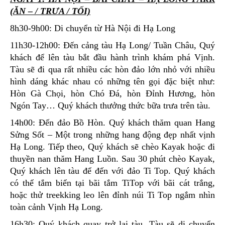
(ĂN – / TRƯA / TỐI)
8h30-9h00: Di chuyển từ Hà Nội đi Hạ Long
11h30-12h00: Đến cảng tàu Hạ Long/ Tuần Châu, Quý
khách để lên tàu bắt đầu hành trình khám phá Vịnh.
Tàu sẽ đi qua rất nhiều các hòn đảo lớn nhỏ với nhiều
hình dáng khác nhau có những tên gọi đặc biệt như:
Hòn Gà Chọi, hòn Chó Đá, hòn Đỉnh Hương, hòn
Ngón Tay… Quý khách thưởng thức bữa trưa trên tàu.
14h00: Đến đảo Bồ Hòn. Quý khách thăm quan Hang
Sửng Sốt – Một trong những hang động đẹp nhất vịnh
Hạ Long. Tiếp theo, Quý khách sẽ chèo Kayak hoặc đi
thuyền nan thăm Hang Luồn. Sau 30 phút chèo Kayak,
Quý khách lên tàu để đến với đảo Ti Top. Quý khách
có thể tắm biển tại bãi tắm TiTop với bãi cát trắng,
hoặc thử treekking leo lên đỉnh núi Ti Top ngắm nhìn
toàn cảnh Vịnh Hạ Long.
16h30: Quý khách quay trở lại tàu. Tàu sẽ di chuyển