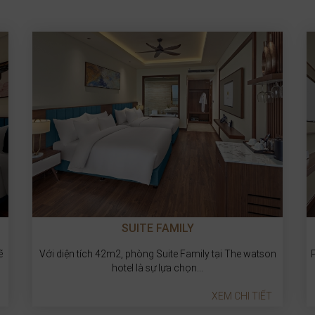
SUITE DOUBLE/TWIN
n
Phòng Suite của chúng tôi rộng 38m2 được thiết kế ấm
cúng và tỉ mỉ...
XEM CHI TIẾT