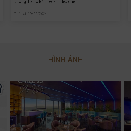
không thể bỏ lỡ, check in đẹp quên...
Thứ hai, 19/02/2024
HÌNH ẢNH