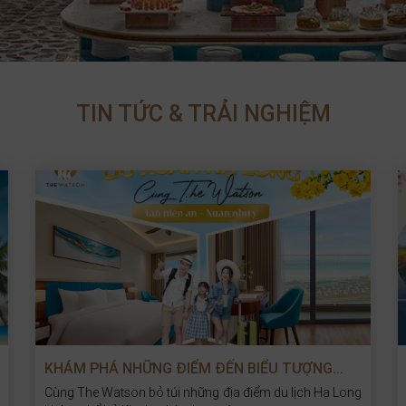
TIN TỨC & TRẢI NGHIỆM
KHÁM PHÁ NHỮNG ĐIỂM ĐẾN BIỂU TƯỢNG...
Cùng The Watson bỏ túi những địa điểm du lịch Hạ Long