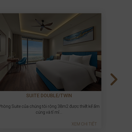
DELUXE DOUBLE/TWIN
Với thiết kế hướng thành phố Hạ Long xinh đẹp, phòng
Chúng tô
Deluxe Twin/double bed sẽ...
XEM CHI TIẾT