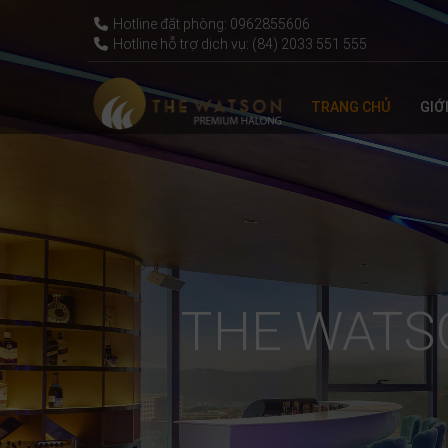
ĐẶT NGAY
Hotline đặt phòng: 0962855606
Hotline hỗ trợ dịch vụ: (84) 2033 551 555
TRANG CHỦ
GIỚ
THE WATS