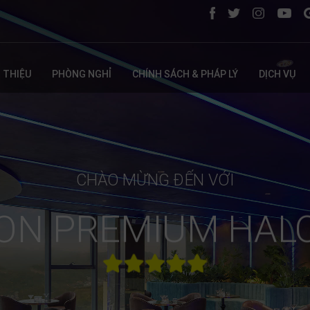
I THIỆU
PHÒNG NGHỈ
CHÍNH SÁCH & PHÁP LÝ
DỊCH VỤ
CHÀO MỪNG ĐẾN VỚI
ON PREMIUM HAL