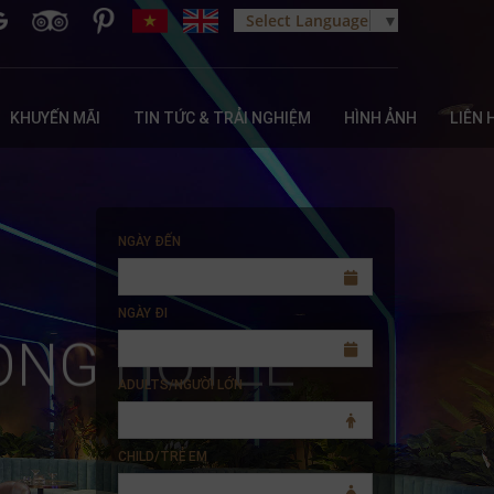
Select Language
▼
KHUYẾN MÃI
TIN TỨC & TRẢI NGHIỆM
HÌNH ẢNH
LIÊN 
NGÀY ĐẾN
NGÀY ĐI
ONG HOTEL
ADULTS/NGƯỜI LỚN
CHILD/TRẺ EM