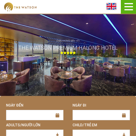
ĐẶT NGAY
CHÀO MỪNG ĐẾN VỚI
THE WATSON PREMIUM HALONG HOTEL
NGÀY ĐẾN
NGÀY ĐI
ADULTS/NGƯỜI LỚN
CHILD/TRẺ EM