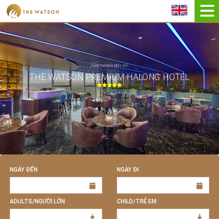
ĐẶT NGAY
CHÀO MỪNG ĐẾN VỚI
THE WATSON PREMIUM HALONG HOTEL
NGÀY ĐẾN
NGÀY ĐI
ADULTS/NGƯỜI LỚN
CHILD/TRẺ EM