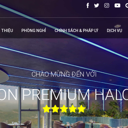
I THIỆU
PHÒNG NGHỈ
CHÍNH SÁCH & PHÁP LÝ
DỊCH VỤ
CHÀO MỪNG ĐẾN VỚI
ON PREMIUM HAL