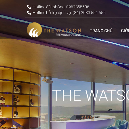
ĐẶT NGAY
Hotline đặt phòng: 0962855606
Hotline hỗ trợ dịch vụ: (84) 2033 551 555
TRANG CHỦ
GIỚ
THE WATS