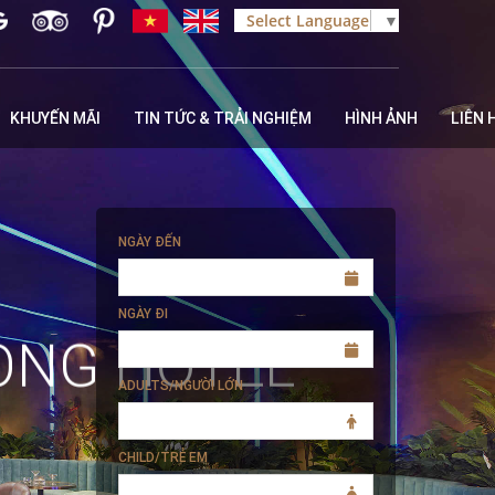
Select Language
▼
KHUYẾN MÃI
TIN TỨC & TRẢI NGHIỆM
HÌNH ẢNH
LIÊN 
NGÀY ĐẾN
NGÀY ĐI
ONG HOTEL
ADULTS/NGƯỜI LỚN
CHILD/TRẺ EM